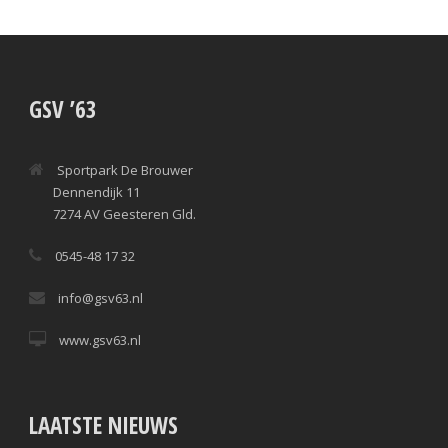
GSV ’63
Sportpark De Brouwer
Dennendijk 11
7274 AV Geesteren Gld.
0545-48 17 32
info@gsv63.nl
www.gsv63.nl
LAATSTE NIEUWS