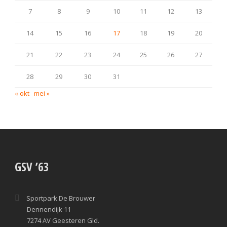
7
8
9
10
11
12
13
14
15
16
17
18
19
20
21
22
23
24
25
26
27
28
29
30
31
« okt
mei »
GSV ’63
Sportpark De Brouwer
Dennendijk 11
7274 AV Geesteren Gld.