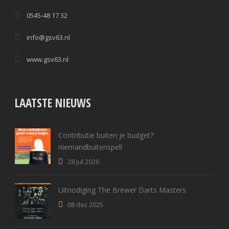
0545-48 17 32
info@gsv63.nl
www.gsv63.nl
LAATSTE NIEUWS
Contributie buiten je budget?
niemandbuitenspel!
28 jul 2026
Uitnodiging The Brewer Darts Masters
08 dec 2025