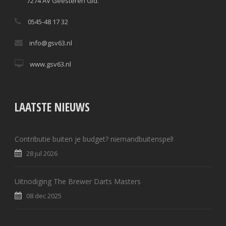
7274 AV Geesteren Gld.
0545-48 17 32
info@gsv63.nl
www.gsv63.nl
LAATSTE NIEUWS
Contributie buiten je budget? niemandbuitenspel!
28 jul 2026
Uitnodiging The Brewer Darts Masters
08 dec 2025