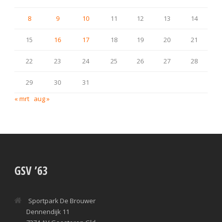
8
9
10
11
12
13
14
15
16
17
18
19
20
21
22
23
24
25
26
27
28
29
30
31
« mrt
aug »
GSV ’63
Sportpark De Brouwer
Dennendijk 11