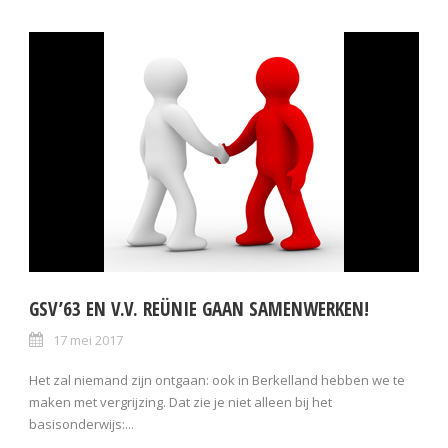
GSV’63 EN V.V. REÜNIE GAAN SAMENWERKEN!
17 mei 2017
Het zal niemand zijn ontgaan: ook in Berkelland hebben we te
maken met vergrijzing. Dat zie je niet alleen bij het
basisonderwijs:...