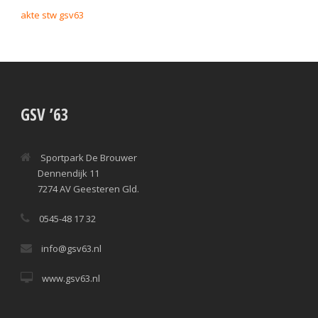
akte stw gsv63
GSV ’63
Sportpark De Brouwer
Dennendijk 11
7274 AV Geesteren Gld.
0545-48 17 32
info@gsv63.nl
www.gsv63.nl