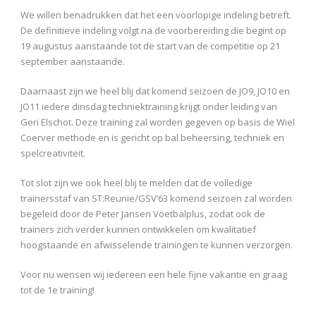
We willen benadrukken dat het een voorlopige indeling betreft.
De definitieve indeling volgt na de voorbereiding die begint op
19 augustus aanstaande tot de start van de competitie op 21
september aanstaande.
Daarnaast zijn we heel blij dat komend seizoen de JO9, JO10 en
JO11 iedere dinsdag techniektraining krijgt onder leiding van
Geri Elschot. Deze training zal worden gegeven op basis de Wiel
Coerver methode en is gericht op bal beheersing, techniek en
spelcreativiteit.
Tot slot zijn we ook heel blij te melden dat de volledige
trainersstaf van ST:Reunie/GSV’63 komend seizoen zal worden
begeleid door de Peter Jansen Voetbalplus, zodat ook de
trainers zich verder kunnen ontwikkelen om kwalitatief
hoogstaande en afwisselende trainingen te kunnen verzorgen.
Voor nu wensen wij iedereen een hele fijne vakantie en graag
tot de 1
e
training!