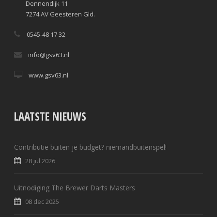
Dennendijk 11
7274 AV Geesteren Gld.
0545-48 17 32
info@gsv63.nl
www.gsv63.nl
LAATSTE NIEUWS
Contributie buiten je budget? niemandbuitenspel!
28 jul 2026
Uitnodiging The Brewer Darts Masters
08 dec 2025