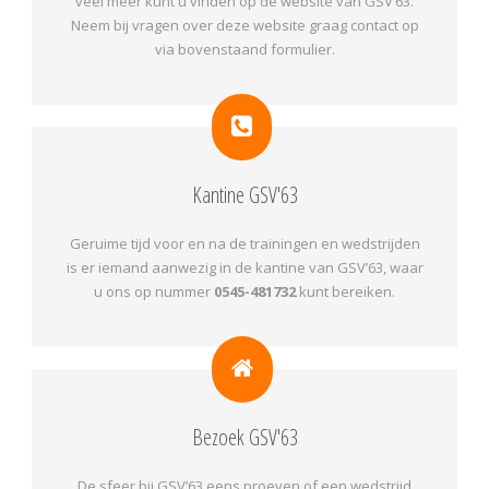
veel meer kunt u vinden op de website van GSV’63.
Neem bij vragen over deze website graag contact op
via bovenstaand formulier.
Kantine GSV'63
Geruime tijd voor en na de trainingen en wedstrijden
is er iemand aanwezig in de kantine van GSV’63, waar
u ons op nummer
0545-481732
kunt bereiken.
Bezoek GSV'63
De sfeer bij GSV’63 eens proeven of een wedstrijd