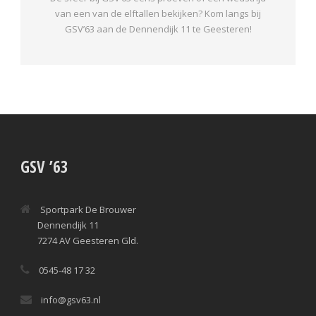
van een van de elftallen bekijken? Kom langs bij
GSV’63 aan de Dennendijk 11 te Geesteren!
GSV ’63
Sportpark De Brouwer
Dennendijk 11
7274 AV Geesteren Gld.
0545-48 17 32
info@gsv63.nl