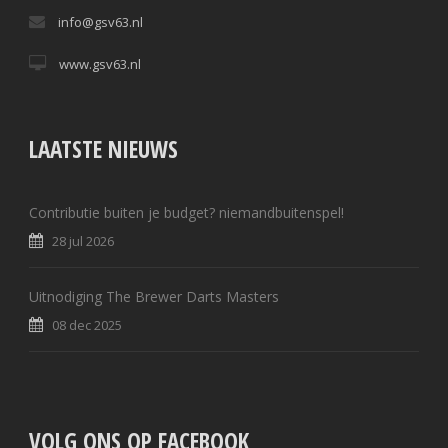
info@gsv63.nl
www.gsv63.nl
LAATSTE NIEUWS
Contributie buiten je budget? niemandbuitenspel!
28 jul 2026
Uitnodiging The Brewer Darts Masters
08 dec 2025
VOLG ONS OP FACEBOOK