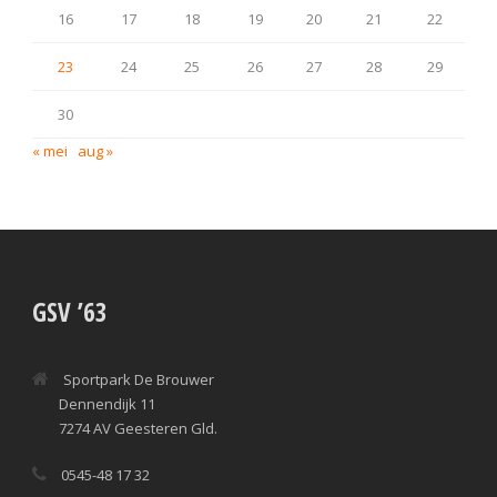
16
17
18
19
20
21
22
23
24
25
26
27
28
29
30
« mei
aug »
GSV ’63
Sportpark De Brouwer
Dennendijk 11
7274 AV Geesteren Gld.
0545-48 17 32