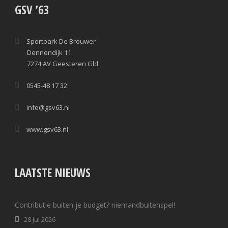
GSV ’63
Sportpark De Brouwer
Dennendijk 11
7274 AV Geesteren Gld.
0545-48 17 32
info@gsv63.nl
www.gsv63.nl
LAATSTE NIEUWS
Contributie buiten je budget? niemandbuitenspel!
28 jul 2026