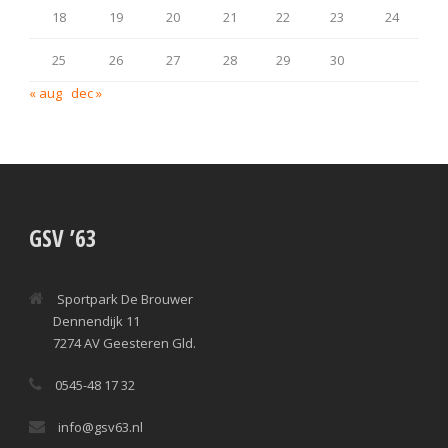
18
19
20
21
22
23
24
25
26
27
28
29
30
« aug
dec »
GSV ’63
Sportpark De Brouwer
Dennendijk 11
7274 AV Geesteren Gld.
0545-48 17 32
info@gsv63.nl