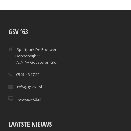
GSV ’63
Sportpark De Brouwer
Dennendijk 11
7274 AV Geesteren Gld.
0545-48 17 32
info@gsv63.nl
www.gsv63.nl
LAATSTE NIEUWS