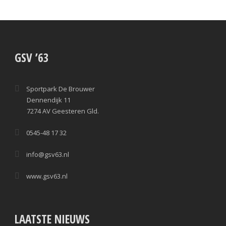
GSV ’63
Sportpark De Brouwer
Dennendijk 11
7274 AV Geesteren Gld.
0545-48 17 32
info@gsv63.nl
www.gsv63.nl
LAATSTE NIEUWS