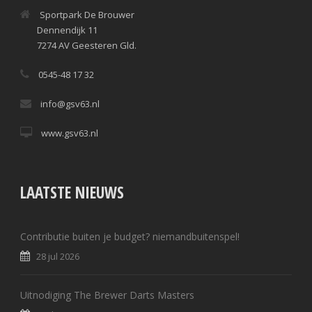
Sportpark De Brouwer
Dennendijk 11
7274 AV Geesteren Gld.
0545-48 17 32
info@gsv63.nl
www.gsv63.nl
LAATSTE NIEUWS
Contributie buiten je budget? niemandbuitenspel!
28 jul 2026
Uitnodiging The Brewer Darts Masters