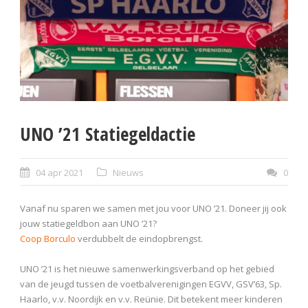
UNO ’21 Statiegeldactie
04 apr 2021
Nieuws
0
Vanaf nu sparen we samen met jou voor UNO ’21. Doneer jij ook
jouw statiegeldbon aan UNO ’21?
Coop Borculo
verdubbelt de eindopbrengst.
UNO ’21 is het nieuwe samenwerkingsverband op het gebied
van de jeugd tussen de voetbalverenigingen EGVV, GSV’63, Sp.
Haarlo, v.v. Noordijk en v.v. Reünie. Dit betekent meer kinderen