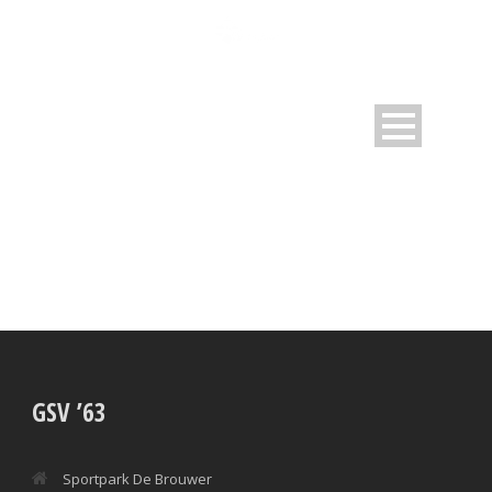
STADIONS
GSV ’63
Sportpark De Brouwer