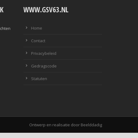
K
WWW.GSV63.NL
Home
ichten
Contact
Privacybeleid
Gedragscode
Statuten
Ontwerp en realisatie door
Beelddadig