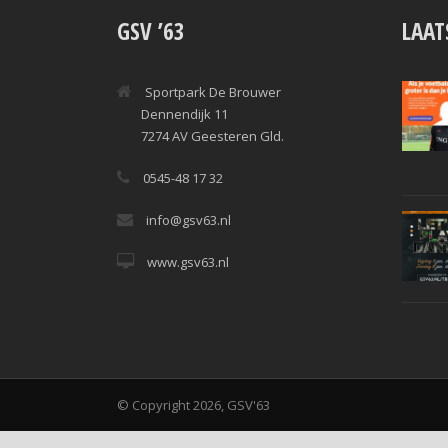
GSV ’63
LAAT
Sportpark De Brouwer
Dennendijk 11
7274 AV Geesteren Gld.
0545-48 17 32
info@gsv63.nl
www.gsv63.nl
© Copyright 2026, GSV'63