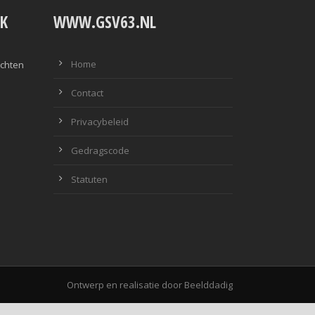
K
WWW.GSV63.NL
Home
ichten
Contact
Privacybeleid
Gedragscode
Statuten
Ontwerp en realisatie door
Beelddadig