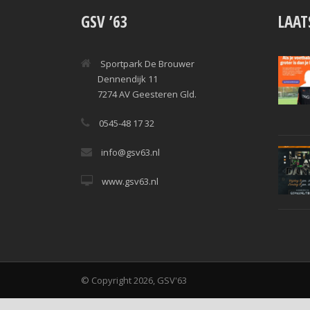
GSV ’63
LAAT
Sportpark De Brouwer
Dennendijk 11
7274 AV Geesteren Gld.
0545-48 17 32
info@gsv63.nl
www.gsv63.nl
© Copyright 2026, GSV'63