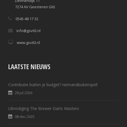
Dennendijk 11
7274 AV Geesteren Gld.
0545-48 17 32
info@gsv63.nl
www.gsv63.nl
LAATSTE NIEUWS
Contributie buiten je budget? niemandbuitenspel!
28 jul 2026
Uitnodiging The Brewer Darts Masters
08 dec 2025