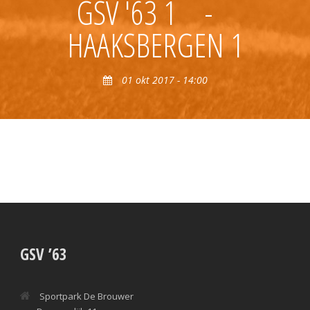
GSV '63 1
-
HAAKSBERGEN 1
01 okt 2017 - 14:00
GSV ’63
Sportpark De Brouwer