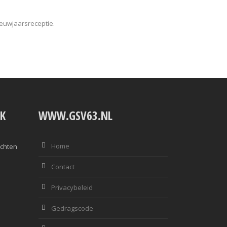
ieuwjaarsreceptie.
K
WWW.GSV63.NL
Home
ichten
Contact
Privacybeleid
Gedragscode