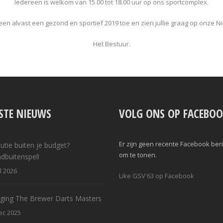
Iedereen is welkom van 15.00 tot 18.00 uur op ons sportcomplex.
en alvast een gezond en sportief 2019 toe en zien jullie graag op onze N
Het Bestuur.
STE NIEUWS
VOLG ONS OP FACEBOO
Er zijn geen recente Facebook ber
utie buiten je budget?
om te tonen.
dbuitenspel!
ul 2026
Like GSV'63 op Facebook
iging The Brewer Darts Masters
ec 2025