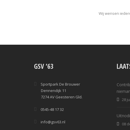
Wij wensen iedere
GSV ’63
LAAT
Sportpark De Brouwer
Contrib
Dennendijk 11
nieman
7274 AV Geesteren Gld.
28 j
0545-48 17 32
Uitnod
info@gsv63.nl
08 d